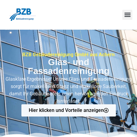
BZB Gebäudereinigung GmbH aus Achern
Glas- und
Fassadenreinigung
Glasklare Ergebnisse: Unsere Glas- und Fassadenreinigung
sorgt für makellosen Glanz und makellose Sauberkeit,
damit Ihr Gebäude stets einen hervorragenden Eindruck
hinterlässt.
Hier klicken und Vorteile anzeigen