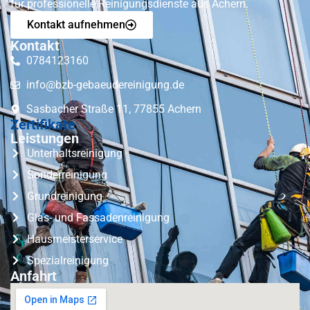
für professionelle Reinigungsdienste aus Achern.
Kontakt aufnehmen
Kontakt
0784123160
info@bzb-gebaeudereinigung.de
Sasbacher Straße 11, 77855 Achern
Zertifikate
Leistungen
Unterhaltsreinigung
Sonderreinigung
Grundreinigung
Glas- und Fassadenreinigung
Hausmeisterservice
Spezialreinigung
Anfahrt