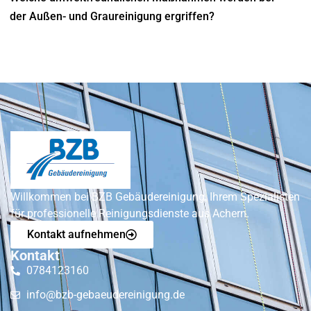
der Außen- und Graureinigung ergriffen?
Willkommen bei BZB Gebäudereinigung, Ihrem Spezialisten
für professionelle Reinigungsdienste aus Achern.
Kontakt aufnehmen
Kontakt
0784123160
info@bzb-gebaeudereinigung.de