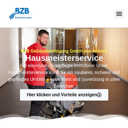
BZB Gebäudereinigung GmbH aus Achern
Hausmeisterservice
Für eine rundum gepflegte Immobilie: Unser
Hausmeisterservice sorgt für ein sauberes, sicheres und
gepflegtes Umfeld – kompetent und zuverlässig in allen
Bereichen.
Hier klicken und Vorteile anzeigen