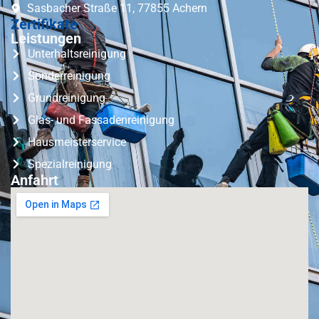
Sasbacher Straße 11, 77855 Achern
Zertifikate
Leistungen
Unterhaltsreinigung
Sonderreinigung
Grundreinigung
Glas- und Fassadenreinigung
Hausmeisterservice
Spezialreinigung
Anfahrt