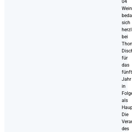
04
Wein
beda
sich
herzl
bei
Tho
Disc
für
das
fünf
Jahr
in
Folg
als
Haup
Die
Vera
des