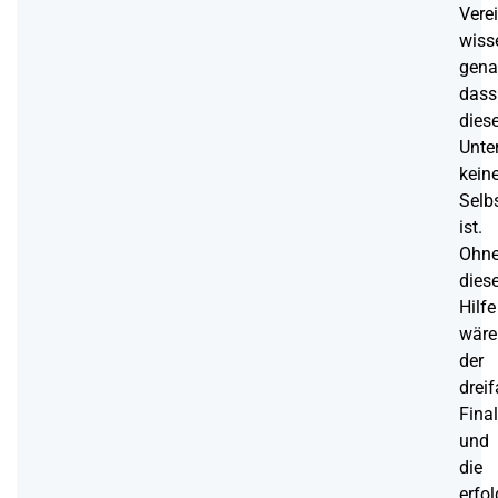
Vere
wiss
gena
dass
dies
Unte
kein
Selb
ist.
Ohn
dies
Hilfe
wäre
der
drei
Fina
und
die
erfol