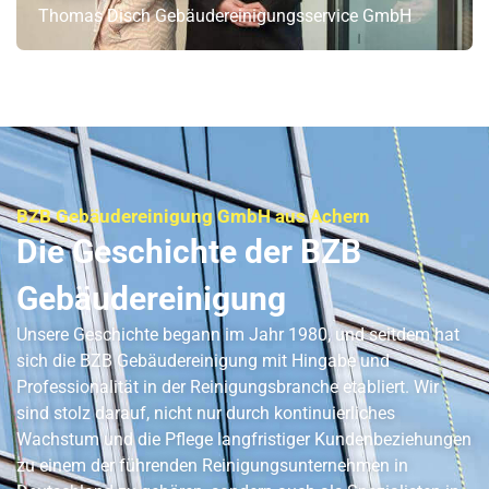
Thomas Disch Gebäudereinigungsservice GmbH
BZB Gebäudereinigung GmbH aus Achern
Die Geschichte der BZB
Gebäudereinigung
Unsere Geschichte begann im Jahr 1980, und seitdem hat
sich die BZB Gebäudereinigung mit Hingabe und
Professionalität in der Reinigungsbranche etabliert. Wir
sind stolz darauf, nicht nur durch kontinuierliches
Wachstum und die Pflege langfristiger Kundenbeziehungen
zu einem der führenden Reinigungsunternehmen in