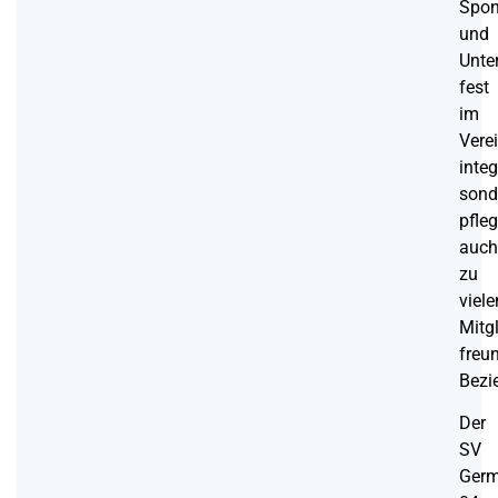
Spon
und
Unte
fest
im
Vere
integ
sond
pfleg
auch
zu
viele
Mitg
freu
Bezi
Der
SV
Germ