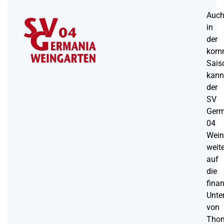
Auc
in
der
kom
Sais
kann
der
SV
Germ
04
Wein
weit
auf
die
finan
Unte
von
Tho