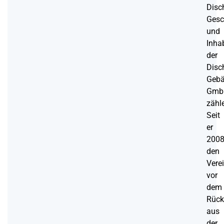
Disc
Gesc
und
Inha
der
Disc
Gebä
Gmb
zähl
Seit
er
200
den
Vere
vor
dem
Rück
aus
der