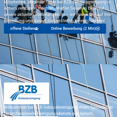
Mitarbeitern, die unser Team bei BZB Gebäudereinigung in
Achern verstärken möchten. Werfen Sie einen Blick auf
unsere aktuellen Stellenangebote – wir freuen uns auf Ihre
Bewerbung und darauf, Sie persönlich kennenzulernen!
offene Stellen
Online Bewerbung (2 Min)
Willkommen bei BZB Gebäudereinigung, Ihrem Spezialisten
für professionelle Reinigungsdienste aus Achern.