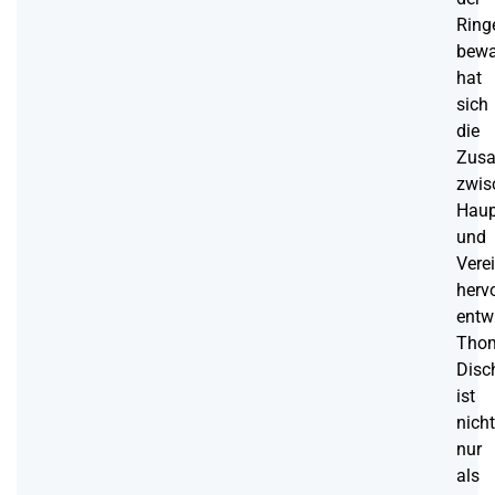
Ring
bewa
hat
sich
die
Zusa
zwis
Haup
und
Vere
herv
entwi
Tho
Disc
ist
nicht
nur
als