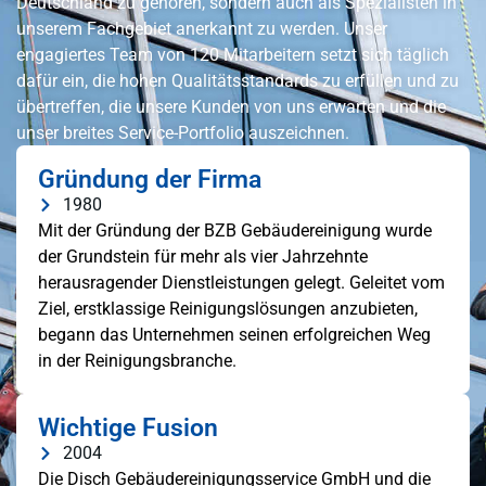
Deutschland zu gehören, sondern auch als Spezialisten in
unserem Fachgebiet anerkannt zu werden. Unser
engagiertes Team von 120 Mitarbeitern setzt sich täglich
dafür ein, die hohen Qualitätsstandards zu erfüllen und zu
übertreffen, die unsere Kunden von uns erwarten und die
unser breites Service-Portfolio auszeichnen.
Gründung der Firma
1980
Mit der Gründung der BZB Gebäudereinigung wurde
der Grundstein für mehr als vier Jahrzehnte
herausragender Dienstleistungen gelegt. Geleitet vom
Ziel, erstklassige Reinigungslösungen anzubieten,
begann das Unternehmen seinen erfolgreichen Weg
in der Reinigungsbranche.
Wichtige Fusion
2004
Die Disch Gebäudereinigungsservice GmbH und die