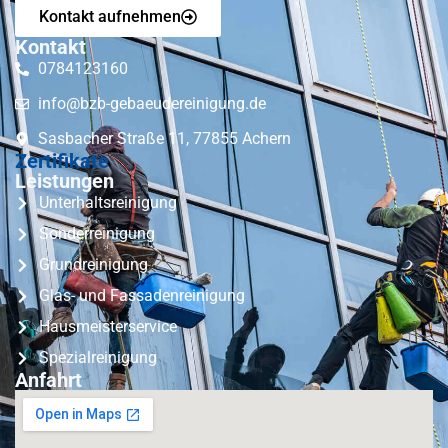
Kontakt aufnehmen
Kontakt
0784123160
info@bzb-gebaeudereinigung.de
Sasbacher Straße 11, 77855 Achern
Zertifikate
Leistungen
Unterhaltsreinigung
Sonderreinigung
Grundreinigung
Glas- und Fassadenreinigung
Hausmeisterservice
Spezialreinigung
Anfahrt