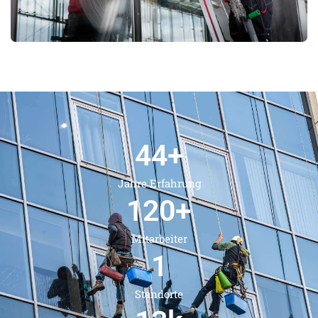
44
+
Jahre Erfahrung
120
+
Mitarbeiter
1
Standorte